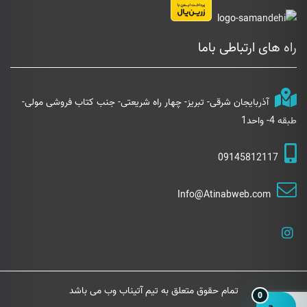
راه های ارتباطی باما
آذربایجان شرقی- تبریز- چهار راه شریعتی- جنب کتاب فروشی مولی-
طبقه 4- واحد1
09145812117
Info@Atinabweb.com
تمام حقوق متعلق به تیم آتیناب وب می باشد
0