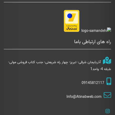
راه های ارتباطی باما
آذربایجان شرقی- تبریز- چهار راه شریعتی- جنب کتاب فروشی مولی-
طبقه 4- واحد1
09145812117
Info@Atinabweb.com