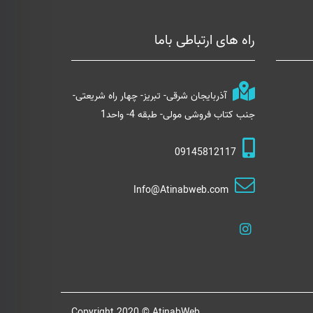
راه های ارتباطی باما
آذربایجان شرقی- تبریز- چهار راه شریعتی-
جنب کتاب فروشی مولی- طبقه 4- واحد1
09145812117
Info@Atinabweb.com
Copyright 2020 © AtinabWeb